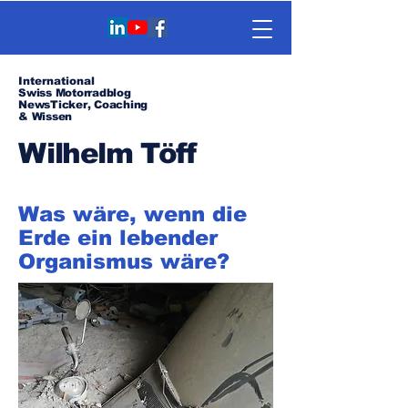
International
Swiss Motorradblog
NewsTicker, Coaching
& Wissen
Wilhelm Töff
Was wäre, wenn die
Erde ein lebender
Organismus wäre?