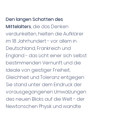
Den langen Schatten des
Mittelalters
, die das Denken
verdunkelten, hielten die Aufklärer
im 18. Jahrhundert - vor allem in
Deutschland, Frankreich und
England - das Licht einer sich selbst
bestimmenden Vernunft und die
Ideale von geistiger Freiheit,
Gleichheit und Toleranz entgegen.
Sie stand unter dem Eindruck der
vorausgegangenen Umwälzungen
des neuen Blicks auf die Welt - der
Newtonschen Physik und wandte
sich gegen kirchliche und
staatliche Bevormundung. Der von
Gott eingesetzte Adel und Klerus