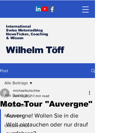
International
Swiss Motorradblog
NewsTicker, Coaching
& Wissen
Wilhelm Töff
Post
Alle Beiträge
michaelkutschke
Alle Beiträge
Jun 10, 2021
1 min read
Moto-Tour "Auvergne"
Im Fahrtwind
Auvergne! Wollen Sie in die 
Nützliches
Welt eintauchen oder nur drauf 
Gesslers Hut