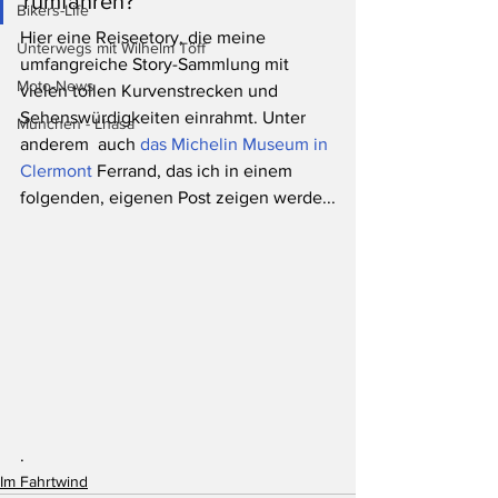
rumfahren?
Bikers-Life
Hier eine Reiseetory, die meine 
Unterwegs mit Wilhelm Töff
umfangreiche Story-Sammlung mit 
Moto-News
vielen tollen Kurvenstrecken und 
Sehenswürdigkeiten einrahmt. Unter 
München - Lhasa
anderem  auch 
das Michelin Museum in 
Clermont
 Ferrand, das ich in einem 
folgenden, eigenen Post zeigen werde...
.
Im Fahrtwind