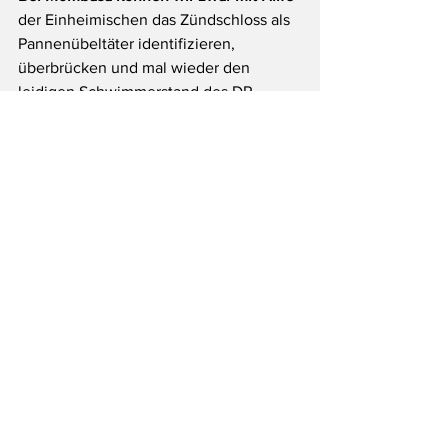
der Einheimischen das Zündschloss als 
Pannenübeltäter identifizieren, 
überbrücken und mal wieder den 
leidigen Schwimmerstand des DR-
Vergasers neu justieren, sodass Ruhe 
ist vor unvorhergesehenen Stopps. 
Aber kein Tag vergeht seither ohne 
Probleme: Starten lässt sich das Luder 
noch immer nur mit einem gehörigen 
Schuss Motoren-Dope in der Airbox. 
Gabi denkt in Sachen Töff 
bereits an die 
Feuerzeuglösung, «als 
Horizonterweiterung auf die 
harte Tour», wie sie sarkastisch 
sagt ... 