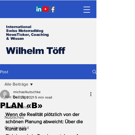
International
Swiss Motorradblog
NewsTicker, Coaching
& Wissen
Wilhelm Töff
Post
Alle Beiträge
michaelkutschke
Alle Beiträge
Dec 29, 2021
5 min read
PLAN «B»
Im Fahrtwind
Wenn die Realität plötzlich von der 
Nützliches
schönen Planung abweicht: Über die 
Gesslers Hut
Kunst des 