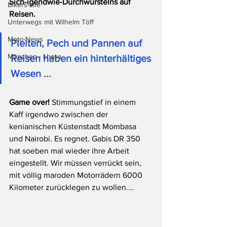
Sich-igendwie-Durchwurstelns auf 
Bikers-Life
Reisen.
Unterwegs mit Wilhelm Töff
Moto-News
Pleiten, Pech und Pannen auf 
München - Lhasa
Reisen haben ein hinterhältiges 
Wesen ...
Game over! 
Stimmungstief in einem 
Kaff irgendwo zwischen der 
kenianischen Küstenstadt Mombasa 
und Nairobi. Es regnet. Gabis DR 350 
hat soeben mal wieder ihre Arbeit 
eingestellt. Wir müssen verrückt sein, 
mit völlig maroden Motorrädern 6000 
Kilometer zurücklegen zu wollen....