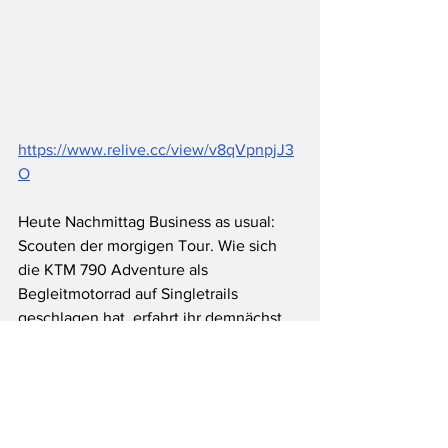
https://www.relive.cc/view/v8qVpnpjJ3
O
Heute Nachmittag Business as usual: 
Scouten der morgigen Tour. Wie sich 
die KTM 790 Adventure als 
Begleitmotorrad auf Singletrails 
geschlagen hat, erfahrt ihr demnächst 
von mir. 
Unterwegs mit Wilhelm Töff