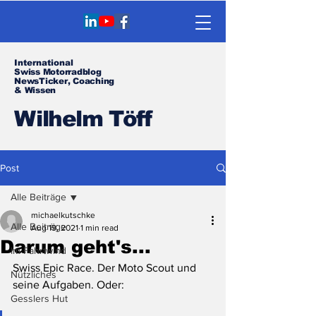
International
Swiss Motorradblog
NewsTicker, Coaching
& Wissen
Wilhelm Töff
Post
Alle Beiträge
michaelkutschke
Alle Beiträge
Aug 19, 2021
1 min read
Darum geht's...
Im Fahrtwind
Swiss Epic Race. Der Moto Scout und 
Nützliches
seine Aufgaben. Oder: 
Gesslers Hut