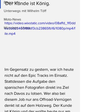
Bikers-Life
Der Kunde ist König. 
Unterwegs mit Wilhelm Töff
Moto-News
https://video.wixstatic.com/video/08affd_1f0dd
München - Lhasa
ee3bd23405f88df3cb23865fb16/1080p/mp4/f
ile.mp4
Im Gegensatz zu gestern, war ich heute 
nicht auf den Epic Tracks im Einsatz. 
Stattdessen die Aufgabe den 
spanischen Fotografen direkt ins Ziel 
nach Davos zu lotsen. Wer also bei 
diesem Job nur ans Offroad-Vernügen 
denkt ist auf dem Holzweg. Der Kunde 
ist König und der wollte heute nur am 