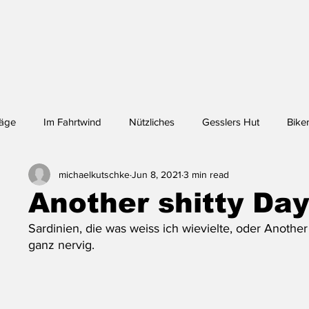
räge
Im Fahrtwind
Nützliches
Gesslers Hut
Biker
michaelkutschke
Jun 8, 2021
3 min read
nchen - Lhasa
Another shitty Day
Sardinien, die was weiss ich wievielte, oder Another
ganz nervig. 