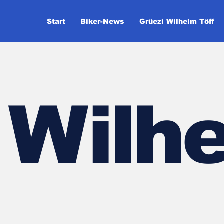
Start
Biker-News
Grüezi Wilhelm Töff
Wilhe