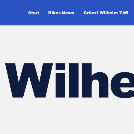
Start
Biker-News
Grüezi Wilhelm Töff
Wilhe