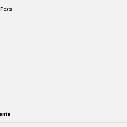
 Posts
ents