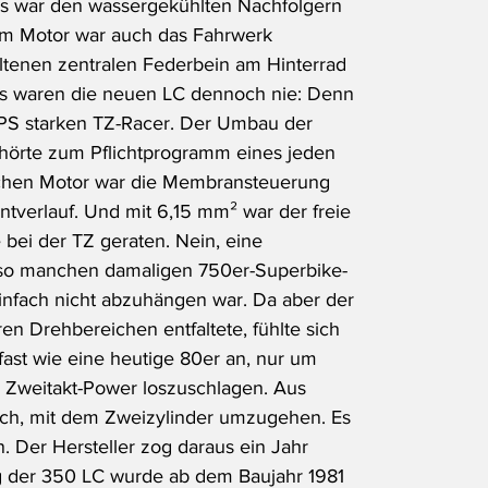
Ds war den wassergekühlten Nachfolgern 
m Motor war auch das Fahrwerk 
tenen zentralen Federbein am Hinterrad 
as waren die neuen LC dennoch nie: Denn 
 PS starken TZ-Racer. Der Umbau der 
ehörte zum Pflichtprogramm eines jeden 
achen Motor war die Membransteuerung 
verlauf. Und mit 6,15 mm² war der freie 
bei der TZ geraten. Nein, eine 
b so manchen damaligen 750er-Superbike-
einfach nicht abzuhängen war. Da aber der 
en Drehbereichen entfaltete, fühlte sich 
ast wie eine heutige 80er an, nur um 
n Zweitakt-Power loszuschlagen. Aus 
ich, mit dem Zweizylinder umzugehen. Es 
n. Der Hersteller zog daraus ein Jahr 
 der 350 LC wurde ab dem Baujahr 1981 