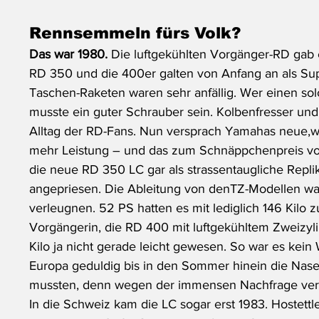
Rennsemmeln fürs Volk? 
Das war 1980. 
Die luftgekühlten Vorgänger-RD gab e
RD 350 und die 400er galten von Anfang an als Sup
Taschen-Raketen waren sehr anfällig. Wer einen so
musste ein guter Schrauber sein. Kolbenfresser u
Alltag der RD-Fans. Nun versprach Yamahas neue,w
mehr Leistung – und das zum Schnäppchenpreis v
die neue RD 350 LC gar als strassentaugliche Rep
angepriesen. Die Ableitung von denTZ-Modellen war 
verleugnen. 52 PS hatten es mit lediglich 146 Kilo z
Vorgängerin, die RD 400 mit luftgekühltem Zweizyli
Kilo ja nicht gerade leicht gewesen. So war es kein 
Europa geduldig bis in den Sommer hinein die Nase
mussten, denn wegen der immensen Nachfrage verzö
In die Schweiz kam die LC sogar erst 1983. Hostettl