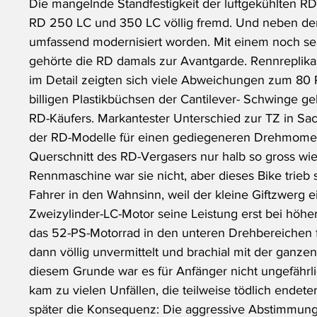
Die mangelnde Standfestigkeit der luftgekühlten R
RD 250 LC und 350 LC völlig fremd. Und neben de
umfassend modernisiert worden. Mit einem noch sel
gehörte die RD damals zur Avantgarde. Rennreplik
im Detail zeigten sich viele Abweichungen zum 80
billigen Plastikbüchsen der Cantilever- Schwinge g
RD-Käufers. Markantester Unterschied zur TZ in S
der RD-Modelle für einen gediegeneren Drehmoment
Querschnitt des RD-Vergasers nur halb so gross wie 
Rennmaschine war sie nicht, aber dieses Bike trie
Fahrer in den Wahnsinn, weil der kleine Giftzwerg 
Zweizylinder-LC-Motor seine Leistung erst bei höher
das 52-PS-Motorrad in den unteren Drehbereichen f
dann völlig unvermittelt und brachial mit der ganze
diesem Grunde war es für Anfänger nicht ungefährl
kam zu vielen Unfällen, die teilweise tödlich endete
später die Konsequenz: Die aggressive Abstimmung