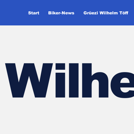
Start
Biker-News
Grüezi Wilhelm Töff
Wilhe