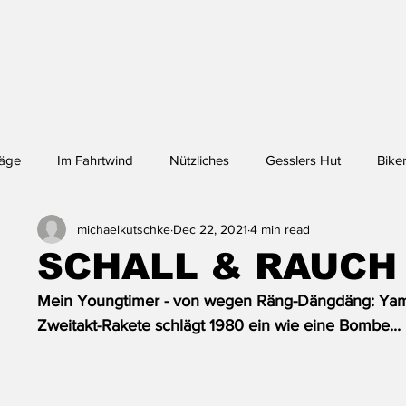
räge
Im Fahrtwind
Nützliches
Gesslers Hut
Biker
michaelkutschke
Dec 22, 2021
4 min read
nchen - Lhasa
SCHALL & RAUCH
Mein Youngtimer - von wegen Räng-Dängdäng: Yama
Zweitakt-Rakete schlägt 1980 ein wie eine Bombe...