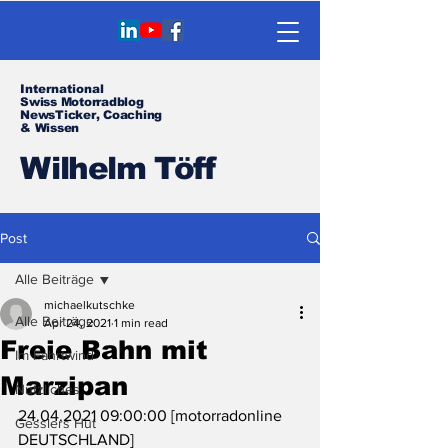
International
Swiss Motorradblog
NewsTicker, Coaching
& Wissen
Wilhelm Töff
Post
Alle Beiträge
michaelkutschke
Alle Beiträge
Apr 24, 2021
1 min read
Freie Bahn mit
Im Fahrtwind
Marzipan
Nützliches
24.04.2021 09:00:00 [motorradonline 
Gesslers Hut
DEUTSCHLAND]