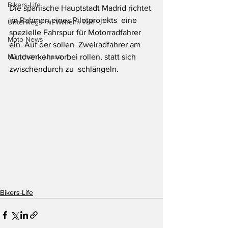
Bikers-Life
Die spanische Hauptstadt Madrid richtet 
im Rahmen eines Pilotprojekts  eine 
Unterwegs mit Wilhelm Töff
spezielle Fahrspur für Motorradfahrer 
Moto-News
ein. Auf der sollen  Zweiradfahrer am 
München - Lhasa
Autoverkehr vorbei rollen, statt sich 
zwischendurch zu  schlängeln.
Bikers-Life