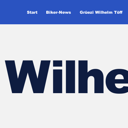
Start
Biker-News
Grüezi Wilhelm Töff
Wilhe