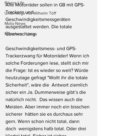
Bikers-Life
Alle Motorräder sollen in GB mit GPS-
Trackern und 
Unterwegs mit Wilhelm Töff
Geschwindigkeitsmessgeräten 
Moto-News
ausgestattet werden. Die totale 
München - Lhasa
Überwachung.
Geschwindigkeitsmess- und GPS-
Trackerzwang für Motorräder! Wenn ich 
solche Forderungen lese, stellt sich mir 
die Frage: Ist es wieder so weit? Würde 
heutzutage gefragt "Wollt ihr die totale 
Sicherheit", wäre die  Antwort ziemlich 
sicher ein Ja. Dummerweise gibt’s die 
natürlich nicht.  Das wissen auch die 
Meisten. Aber immer noch ein bisschen 
sicherer  hätten sie es durchaus sehr 
gern. Wenn schon nicht total, dann 
doch  wenigstens halb total. Oder drei 
Viertel total. Sicher ist sicher. 