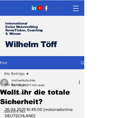
International
Swiss Motorradblog
NewsTicker, Coaching
& Wissen
Wilhelm Töff
Post
Alle Beiträge
michaelkutschke
Alle Beiträge
Apr 25, 2021
1 min read
Wollt ihr die totale
Im Fahrtwind
Sicherheit?
Nützliches
26.04.2021 10:45:00 [motorradonline 
Gesslers Hut
DEUTSCHLAND]