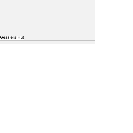
Gesslers Hut
See All
Recent Posts