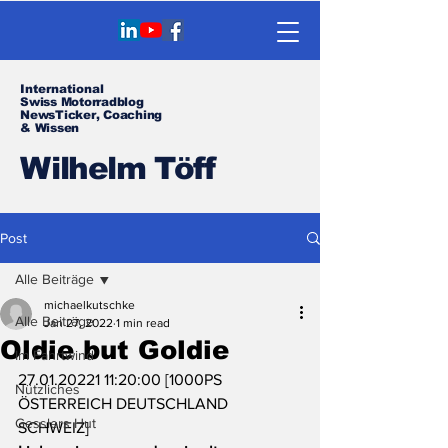
International
Swiss Motorradblog
NewsTicker, Coaching
& Wissen
Wilhelm Töff
Post
Alle Beiträge
michaelkutschke
Alle Beiträge
Jan 27, 2022
1 min read
Oldie but Goldie
Im Fahrtwind
27.01.20221 11:20:00 [1000PS 
Nützliches
ÖSTERREICH DEUTSCHLAND 
Gesslers Hut
SCHWEIZ] 