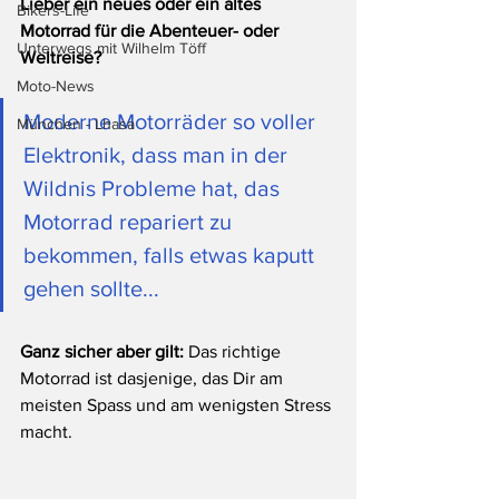
Lieber ein neues oder ein altes 
Bikers-Life
Motorrad für die Abenteuer- oder 
Unterwegs mit Wilhelm Töff
Weltreise? 
Moto-News
Moderne Motorräder so voller 
München - Lhasa
Elektronik, dass man in der 
Wildnis Probleme hat, das 
Motorrad repariert zu 
bekommen, falls etwas kaputt 
gehen sollte... 
Ganz sicher aber gilt: 
Das richtige 
Motorrad ist dasjenige, das Dir am 
meisten Spass und am wenigsten Stress 
macht.