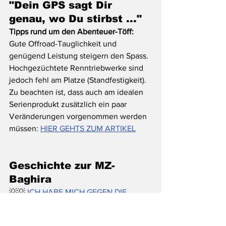
"Dein GPS sagt Dir 
genau, wo Du stirbst ..."
Tipps rund um den Abenteuer-Töff: 
Gute Offroad-Tauglichkeit und 
genügend Leistung steigern den Spass. 
Hochgezüchtete Renntriebwerke sind 
jedoch fehl am Platze (Standfestigkeit). 
Zu beachten ist, dass auch am idealen 
Serienprodukt zusätzlich ein paar 
Veränderungen vorgenommen werden 
müssen: 
HIER GEHTS ZUM ARTIKEL
Geschichte zur MZ-
Baghira
💡💡 
ICH HABE MICH GEGEN DIE 
MODERNEN "FAHRENDEN SERVER" 
ENTSCHIEDEN ..
. UND SIE? 💡💡💡 